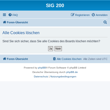
SIG 200
FAQ
Registrieren
Anmelden
S
Foren-Übersicht
u
Alle Cookies löschen
c
h
Sind Sie sich sicher, dass Sie alle Cookies des Boards löschen möchten?
e
Foren-Übersicht
Alle Cookies löschen
Alle Zeiten sind
UTC
Powered by
phpBB
® Forum Software © phpBB Limited
Deutsche Übersetzung durch
phpBB.de
Datenschutz
|
Nutzungsbedingungen