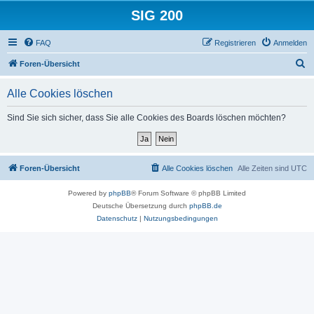
SIG 200
FAQ
Registrieren
Anmelden
S
Foren-Übersicht
u
Alle Cookies löschen
c
h
Sind Sie sich sicher, dass Sie alle Cookies des Boards löschen möchten?
e
Foren-Übersicht
Alle Cookies löschen
Alle Zeiten sind
UTC
Powered by
phpBB
® Forum Software © phpBB Limited
Deutsche Übersetzung durch
phpBB.de
Datenschutz
|
Nutzungsbedingungen