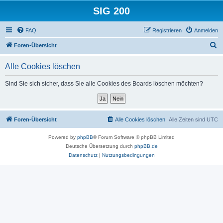
SIG 200
FAQ
Registrieren
Anmelden
S
Foren-Übersicht
u
Alle Cookies löschen
c
h
Sind Sie sich sicher, dass Sie alle Cookies des Boards löschen möchten?
e
Foren-Übersicht
Alle Cookies löschen
Alle Zeiten sind
UTC
Powered by
phpBB
® Forum Software © phpBB Limited
Deutsche Übersetzung durch
phpBB.de
Datenschutz
|
Nutzungsbedingungen