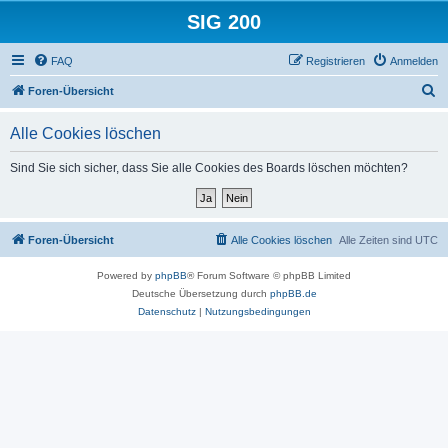
SIG 200
FAQ
Registrieren
Anmelden
S
Foren-Übersicht
u
Alle Cookies löschen
c
h
Sind Sie sich sicher, dass Sie alle Cookies des Boards löschen möchten?
e
Foren-Übersicht
Alle Cookies löschen
Alle Zeiten sind
UTC
Powered by
phpBB
® Forum Software © phpBB Limited
Deutsche Übersetzung durch
phpBB.de
Datenschutz
|
Nutzungsbedingungen