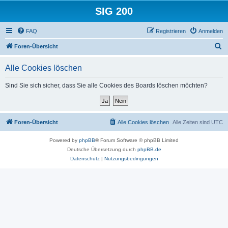
SIG 200
FAQ
Registrieren
Anmelden
S
Foren-Übersicht
u
Alle Cookies löschen
c
h
Sind Sie sich sicher, dass Sie alle Cookies des Boards löschen möchten?
e
Foren-Übersicht
Alle Cookies löschen
Alle Zeiten sind
UTC
Powered by
phpBB
® Forum Software © phpBB Limited
Deutsche Übersetzung durch
phpBB.de
Datenschutz
|
Nutzungsbedingungen