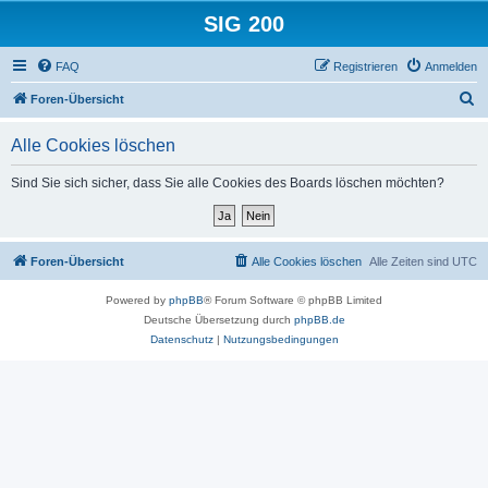
SIG 200
FAQ
Registrieren
Anmelden
S
Foren-Übersicht
u
Alle Cookies löschen
c
h
Sind Sie sich sicher, dass Sie alle Cookies des Boards löschen möchten?
e
Foren-Übersicht
Alle Cookies löschen
Alle Zeiten sind
UTC
Powered by
phpBB
® Forum Software © phpBB Limited
Deutsche Übersetzung durch
phpBB.de
Datenschutz
|
Nutzungsbedingungen