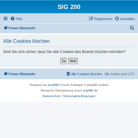
SIG 200
FAQ
Registrieren
Anmelden
S
Foren-Übersicht
u
Alle Cookies löschen
c
h
Sind Sie sich sicher, dass Sie alle Cookies des Boards löschen möchten?
e
Foren-Übersicht
Alle Cookies löschen
Alle Zeiten sind
UTC
Powered by
phpBB
® Forum Software © phpBB Limited
Deutsche Übersetzung durch
phpBB.de
Datenschutz
|
Nutzungsbedingungen