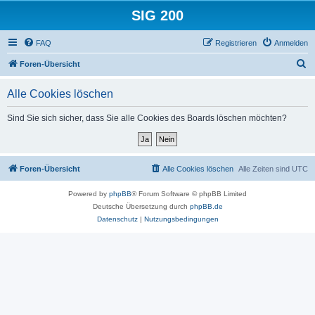
SIG 200
FAQ
Registrieren
Anmelden
S
Foren-Übersicht
u
Alle Cookies löschen
c
h
Sind Sie sich sicher, dass Sie alle Cookies des Boards löschen möchten?
e
Foren-Übersicht
Alle Cookies löschen
Alle Zeiten sind
UTC
Powered by
phpBB
® Forum Software © phpBB Limited
Deutsche Übersetzung durch
phpBB.de
Datenschutz
|
Nutzungsbedingungen