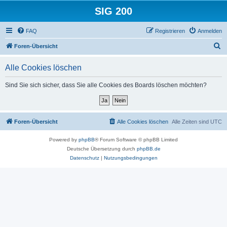
SIG 200
FAQ
Registrieren
Anmelden
S
Foren-Übersicht
u
Alle Cookies löschen
c
h
Sind Sie sich sicher, dass Sie alle Cookies des Boards löschen möchten?
e
Foren-Übersicht
Alle Cookies löschen
Alle Zeiten sind
UTC
Powered by
phpBB
® Forum Software © phpBB Limited
Deutsche Übersetzung durch
phpBB.de
Datenschutz
|
Nutzungsbedingungen