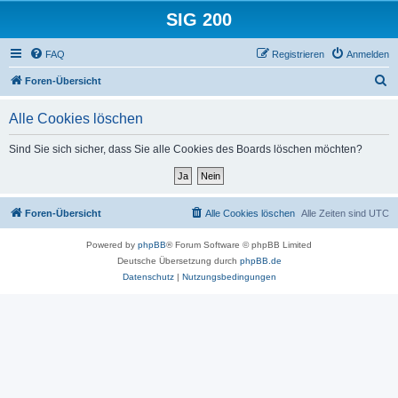
SIG 200
FAQ
Registrieren
Anmelden
S
Foren-Übersicht
u
Alle Cookies löschen
c
h
Sind Sie sich sicher, dass Sie alle Cookies des Boards löschen möchten?
e
Foren-Übersicht
Alle Cookies löschen
Alle Zeiten sind
UTC
Powered by
phpBB
® Forum Software © phpBB Limited
Deutsche Übersetzung durch
phpBB.de
Datenschutz
|
Nutzungsbedingungen