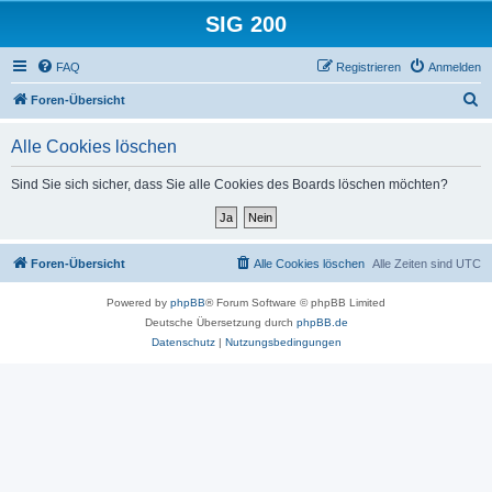
SIG 200
FAQ
Registrieren
Anmelden
S
Foren-Übersicht
u
Alle Cookies löschen
c
h
Sind Sie sich sicher, dass Sie alle Cookies des Boards löschen möchten?
e
Foren-Übersicht
Alle Cookies löschen
Alle Zeiten sind
UTC
Powered by
phpBB
® Forum Software © phpBB Limited
Deutsche Übersetzung durch
phpBB.de
Datenschutz
|
Nutzungsbedingungen