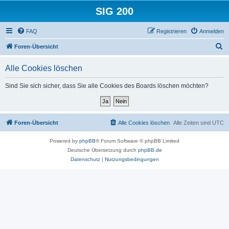
SIG 200
FAQ
Registrieren
Anmelden
S
Foren-Übersicht
u
Alle Cookies löschen
c
h
Sind Sie sich sicher, dass Sie alle Cookies des Boards löschen möchten?
e
Foren-Übersicht
Alle Cookies löschen
Alle Zeiten sind
UTC
Powered by
phpBB
® Forum Software © phpBB Limited
Deutsche Übersetzung durch
phpBB.de
Datenschutz
|
Nutzungsbedingungen