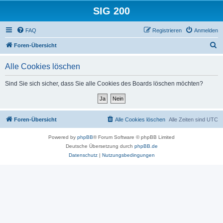
SIG 200
FAQ
Registrieren
Anmelden
S
Foren-Übersicht
u
Alle Cookies löschen
c
h
Sind Sie sich sicher, dass Sie alle Cookies des Boards löschen möchten?
e
Foren-Übersicht
Alle Cookies löschen
Alle Zeiten sind
UTC
Powered by
phpBB
® Forum Software © phpBB Limited
Deutsche Übersetzung durch
phpBB.de
Datenschutz
|
Nutzungsbedingungen