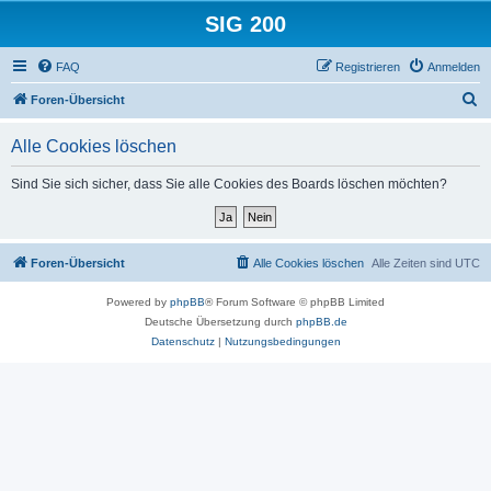
SIG 200
FAQ
Registrieren
Anmelden
S
Foren-Übersicht
u
Alle Cookies löschen
c
h
Sind Sie sich sicher, dass Sie alle Cookies des Boards löschen möchten?
e
Foren-Übersicht
Alle Cookies löschen
Alle Zeiten sind
UTC
Powered by
phpBB
® Forum Software © phpBB Limited
Deutsche Übersetzung durch
phpBB.de
Datenschutz
|
Nutzungsbedingungen