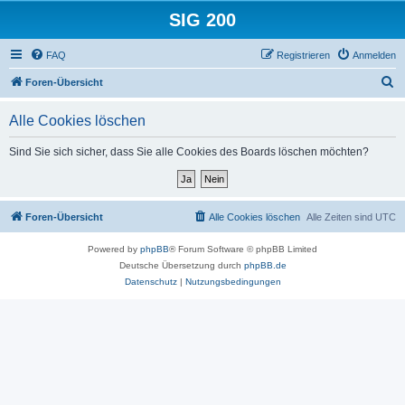
SIG 200
FAQ
Registrieren
Anmelden
S
Foren-Übersicht
u
Alle Cookies löschen
c
h
Sind Sie sich sicher, dass Sie alle Cookies des Boards löschen möchten?
e
Foren-Übersicht
Alle Cookies löschen
Alle Zeiten sind
UTC
Powered by
phpBB
® Forum Software © phpBB Limited
Deutsche Übersetzung durch
phpBB.de
Datenschutz
|
Nutzungsbedingungen