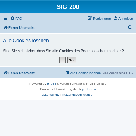
SIG 200
FAQ
Registrieren
Anmelden
S
Foren-Übersicht
u
Alle Cookies löschen
c
h
Sind Sie sich sicher, dass Sie alle Cookies des Boards löschen möchten?
e
Foren-Übersicht
Alle Cookies löschen
Alle Zeiten sind
UTC
Powered by
phpBB
® Forum Software © phpBB Limited
Deutsche Übersetzung durch
phpBB.de
Datenschutz
|
Nutzungsbedingungen