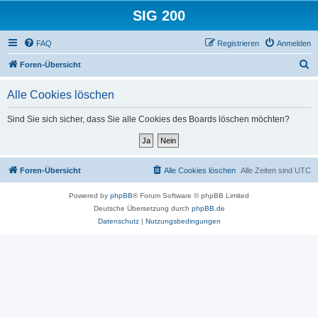
SIG 200
FAQ
Registrieren
Anmelden
S
Foren-Übersicht
u
Alle Cookies löschen
c
h
Sind Sie sich sicher, dass Sie alle Cookies des Boards löschen möchten?
e
Foren-Übersicht
Alle Cookies löschen
Alle Zeiten sind
UTC
Powered by
phpBB
® Forum Software © phpBB Limited
Deutsche Übersetzung durch
phpBB.de
Datenschutz
|
Nutzungsbedingungen