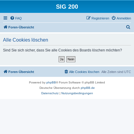
SIG 200
FAQ
Registrieren
Anmelden
S
Foren-Übersicht
u
Alle Cookies löschen
c
h
Sind Sie sich sicher, dass Sie alle Cookies des Boards löschen möchten?
e
Foren-Übersicht
Alle Cookies löschen
Alle Zeiten sind
UTC
Powered by
phpBB
® Forum Software © phpBB Limited
Deutsche Übersetzung durch
phpBB.de
Datenschutz
|
Nutzungsbedingungen