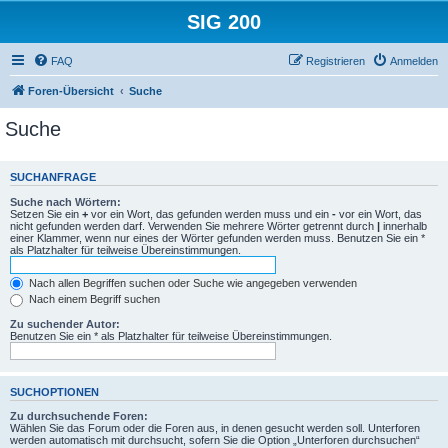
SIG 200
FAQ
Registrieren
Anmelden
Foren-Übersicht
Suche
Suche
SUCHANFRAGE
Suche nach Wörtern:
Setzen Sie ein
+
vor ein Wort, das gefunden werden muss und ein
-
vor ein Wort, das
nicht gefunden werden darf. Verwenden Sie mehrere Wörter getrennt durch
|
innerhalb
einer Klammer, wenn nur eines der Wörter gefunden werden muss. Benutzen Sie ein *
als Platzhalter für teilweise Übereinstimmungen.
Nach allen Begriffen suchen oder Suche wie angegeben verwenden
Nach einem Begriff suchen
Zu suchender Autor:
Benutzen Sie ein * als Platzhalter für teilweise Übereinstimmungen.
SUCHOPTIONEN
Zu durchsuchende Foren:
Wählen Sie das Forum oder die Foren aus, in denen gesucht werden soll. Unterforen
werden automatisch mit durchsucht, sofern Sie die Option „Unterforen durchsuchen“