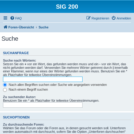
SIG 200
FAQ
Registrieren
Anmelden
Foren-Übersicht
Suche
Suche
SUCHANFRAGE
Suche nach Wörtern:
Setzen Sie ein
+
vor ein Wort, das gefunden werden muss und ein
-
vor ein Wort, das
nicht gefunden werden darf. Verwenden Sie mehrere Wörter getrennt durch
|
innerhalb
einer Klammer, wenn nur eines der Wörter gefunden werden muss. Benutzen Sie ein *
als Platzhalter für teilweise Übereinstimmungen.
Nach allen Begriffen suchen oder Suche wie angegeben verwenden
Nach einem Begriff suchen
Zu suchender Autor:
Benutzen Sie ein * als Platzhalter für teilweise Übereinstimmungen.
SUCHOPTIONEN
Zu durchsuchende Foren:
Wählen Sie das Forum oder die Foren aus, in denen gesucht werden soll. Unterforen
werden automatisch mit durchsucht, sofern Sie die Option „Unterforen durchsuchen“