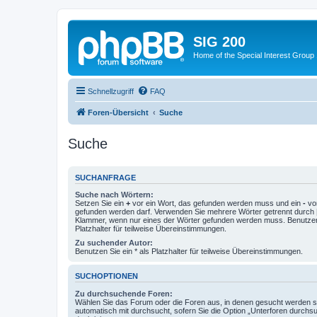
SIG 200
Home of the Special Interest Group
Schnellzugriff
FAQ
Foren-Übersicht
Suche
Suche
SUCHANFRAGE
Suche nach Wörtern:
Setzen Sie ein
+
vor ein Wort, das gefunden werden muss und ein
-
vor
gefunden werden darf. Verwenden Sie mehrere Wörter getrennt durch
Klammer, wenn nur eines der Wörter gefunden werden muss. Benutzen 
Platzhalter für teilweise Übereinstimmungen.
Zu suchender Autor:
Benutzen Sie ein * als Platzhalter für teilweise Übereinstimmungen.
SUCHOPTIONEN
Zu durchsuchende Foren:
Wählen Sie das Forum oder die Foren aus, in denen gesucht werden so
automatisch mit durchsucht, sofern Sie die Option „Unterforen durchs