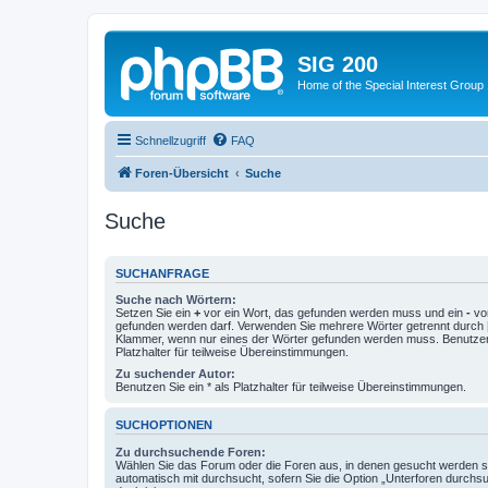
SIG 200
Home of the Special Interest Group
Schnellzugriff
FAQ
Foren-Übersicht
Suche
Suche
SUCHANFRAGE
Suche nach Wörtern:
Setzen Sie ein
+
vor ein Wort, das gefunden werden muss und ein
-
vor
gefunden werden darf. Verwenden Sie mehrere Wörter getrennt durch
Klammer, wenn nur eines der Wörter gefunden werden muss. Benutzen 
Platzhalter für teilweise Übereinstimmungen.
Zu suchender Autor:
Benutzen Sie ein * als Platzhalter für teilweise Übereinstimmungen.
SUCHOPTIONEN
Zu durchsuchende Foren:
Wählen Sie das Forum oder die Foren aus, in denen gesucht werden so
automatisch mit durchsucht, sofern Sie die Option „Unterforen durchs