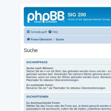
SIG 200
Home of the Special Interest Group
Schnellzugriff
FAQ
Foren-Übersicht
Suche
Suche
SUCHANFRAGE
Suche nach Wörtern:
Setzen Sie ein
+
vor ein Wort, das gefunden werden muss und ein
-
vor
gefunden werden darf. Verwenden Sie mehrere Wörter getrennt durch
Klammer, wenn nur eines der Wörter gefunden werden muss. Benutzen 
Platzhalter für teilweise Übereinstimmungen.
Zu suchender Autor:
Benutzen Sie ein * als Platzhalter für teilweise Übereinstimmungen.
SUCHOPTIONEN
Zu durchsuchende Foren:
Wählen Sie das Forum oder die Foren aus, in denen gesucht werden so
automatisch mit durchsucht, sofern Sie die Option „Unterforen durchs