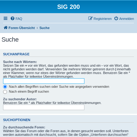
SIG 200
FAQ
Registrieren
Anmelden
Foren-Übersicht
Suche
Suche
SUCHANFRAGE
Suche nach Wörtern:
Setzen Sie ein
+
vor ein Wort, das gefunden werden muss und ein
-
vor ein Wort, das
nicht gefunden werden darf. Verwenden Sie mehrere Wörter getrennt durch
|
innerhalb
einer Klammer, wenn nur eines der Wörter gefunden werden muss. Benutzen Sie ein *
als Platzhalter für teilweise Übereinstimmungen.
Nach allen Begriffen suchen oder Suche wie angegeben verwenden
Nach einem Begriff suchen
Zu suchender Autor:
Benutzen Sie ein * als Platzhalter für teilweise Übereinstimmungen.
SUCHOPTIONEN
Zu durchsuchende Foren:
Wählen Sie das Forum oder die Foren aus, in denen gesucht werden soll. Unterforen
werden automatisch mit durchsucht, sofern Sie die Option „Unterforen durchsuchen“