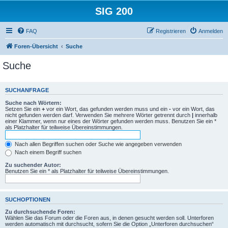
SIG 200
FAQ
Registrieren
Anmelden
Foren-Übersicht
Suche
Suche
SUCHANFRAGE
Suche nach Wörtern:
Setzen Sie ein
+
vor ein Wort, das gefunden werden muss und ein
-
vor ein Wort, das
nicht gefunden werden darf. Verwenden Sie mehrere Wörter getrennt durch
|
innerhalb
einer Klammer, wenn nur eines der Wörter gefunden werden muss. Benutzen Sie ein *
als Platzhalter für teilweise Übereinstimmungen.
Nach allen Begriffen suchen oder Suche wie angegeben verwenden
Nach einem Begriff suchen
Zu suchender Autor:
Benutzen Sie ein * als Platzhalter für teilweise Übereinstimmungen.
SUCHOPTIONEN
Zu durchsuchende Foren:
Wählen Sie das Forum oder die Foren aus, in denen gesucht werden soll. Unterforen
werden automatisch mit durchsucht, sofern Sie die Option „Unterforen durchsuchen“