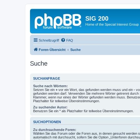
SIG 200
Home of the Special Interest Group
Schnellzugriff
FAQ
Foren-Übersicht
Suche
Suche
SUCHANFRAGE
Suche nach Wörtern:
Setzen Sie ein
+
vor ein Wort, das gefunden werden muss und ein
-
vor
gefunden werden darf. Verwenden Sie mehrere Wörter getrennt durch
Klammer, wenn nur eines der Wörter gefunden werden muss. Benutzen 
Platzhalter für teilweise Übereinstimmungen.
Zu suchender Autor:
Benutzen Sie ein * als Platzhalter für teilweise Übereinstimmungen.
SUCHOPTIONEN
Zu durchsuchende Foren:
Wählen Sie das Forum oder die Foren aus, in denen gesucht werden so
automatisch mit durchsucht, sofern Sie die Option „Unterforen durchs