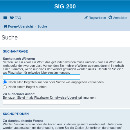
SIG 200
FAQ
Registrieren
Anmelden
Foren-Übersicht
Suche
Suche
SUCHANFRAGE
Suche nach Wörtern:
Setzen Sie ein
+
vor ein Wort, das gefunden werden muss und ein
-
vor ein Wort, das
nicht gefunden werden darf. Verwenden Sie mehrere Wörter getrennt durch
|
innerhalb
einer Klammer, wenn nur eines der Wörter gefunden werden muss. Benutzen Sie ein *
als Platzhalter für teilweise Übereinstimmungen.
Nach allen Begriffen suchen oder Suche wie angegeben verwenden
Nach einem Begriff suchen
Zu suchender Autor:
Benutzen Sie ein * als Platzhalter für teilweise Übereinstimmungen.
SUCHOPTIONEN
Zu durchsuchende Foren:
Wählen Sie das Forum oder die Foren aus, in denen gesucht werden soll. Unterforen
werden automatisch mit durchsucht, sofern Sie die Option „Unterforen durchsuchen“