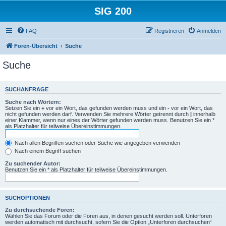
SIG 200
FAQ
Registrieren
Anmelden
Foren-Übersicht
Suche
Suche
SUCHANFRAGE
Suche nach Wörtern:
Setzen Sie ein
+
vor ein Wort, das gefunden werden muss und ein
-
vor ein Wort, das
nicht gefunden werden darf. Verwenden Sie mehrere Wörter getrennt durch
|
innerhalb
einer Klammer, wenn nur eines der Wörter gefunden werden muss. Benutzen Sie ein *
als Platzhalter für teilweise Übereinstimmungen.
Nach allen Begriffen suchen oder Suche wie angegeben verwenden
Nach einem Begriff suchen
Zu suchender Autor:
Benutzen Sie ein * als Platzhalter für teilweise Übereinstimmungen.
SUCHOPTIONEN
Zu durchsuchende Foren:
Wählen Sie das Forum oder die Foren aus, in denen gesucht werden soll. Unterforen
werden automatisch mit durchsucht, sofern Sie die Option „Unterforen durchsuchen“