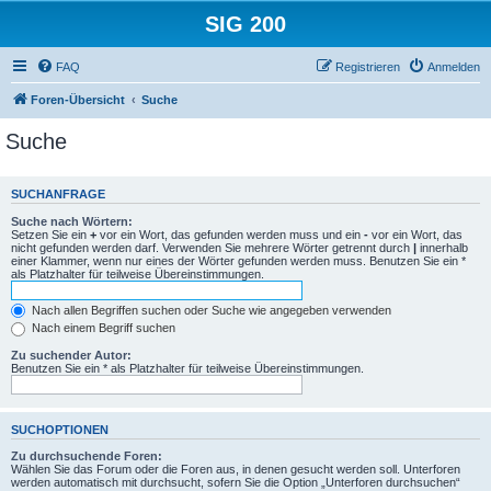
SIG 200
FAQ
Registrieren
Anmelden
Foren-Übersicht
Suche
Suche
SUCHANFRAGE
Suche nach Wörtern:
Setzen Sie ein
+
vor ein Wort, das gefunden werden muss und ein
-
vor ein Wort, das
nicht gefunden werden darf. Verwenden Sie mehrere Wörter getrennt durch
|
innerhalb
einer Klammer, wenn nur eines der Wörter gefunden werden muss. Benutzen Sie ein *
als Platzhalter für teilweise Übereinstimmungen.
Nach allen Begriffen suchen oder Suche wie angegeben verwenden
Nach einem Begriff suchen
Zu suchender Autor:
Benutzen Sie ein * als Platzhalter für teilweise Übereinstimmungen.
SUCHOPTIONEN
Zu durchsuchende Foren:
Wählen Sie das Forum oder die Foren aus, in denen gesucht werden soll. Unterforen
werden automatisch mit durchsucht, sofern Sie die Option „Unterforen durchsuchen“