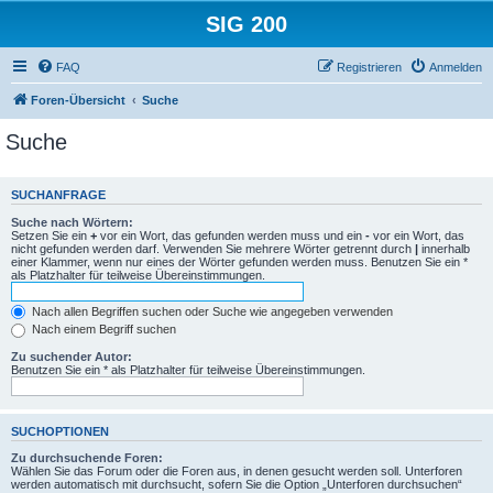
SIG 200
FAQ
Registrieren
Anmelden
Foren-Übersicht
Suche
Suche
SUCHANFRAGE
Suche nach Wörtern:
Setzen Sie ein
+
vor ein Wort, das gefunden werden muss und ein
-
vor ein Wort, das
nicht gefunden werden darf. Verwenden Sie mehrere Wörter getrennt durch
|
innerhalb
einer Klammer, wenn nur eines der Wörter gefunden werden muss. Benutzen Sie ein *
als Platzhalter für teilweise Übereinstimmungen.
Nach allen Begriffen suchen oder Suche wie angegeben verwenden
Nach einem Begriff suchen
Zu suchender Autor:
Benutzen Sie ein * als Platzhalter für teilweise Übereinstimmungen.
SUCHOPTIONEN
Zu durchsuchende Foren:
Wählen Sie das Forum oder die Foren aus, in denen gesucht werden soll. Unterforen
werden automatisch mit durchsucht, sofern Sie die Option „Unterforen durchsuchen“