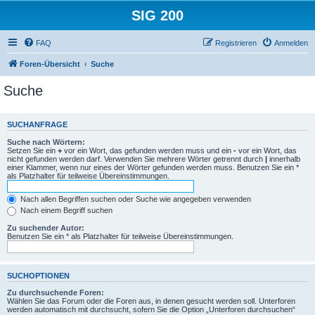
SIG 200
FAQ
Registrieren
Anmelden
Foren-Übersicht
Suche
Suche
SUCHANFRAGE
Suche nach Wörtern:
Setzen Sie ein
+
vor ein Wort, das gefunden werden muss und ein
-
vor ein Wort, das
nicht gefunden werden darf. Verwenden Sie mehrere Wörter getrennt durch
|
innerhalb
einer Klammer, wenn nur eines der Wörter gefunden werden muss. Benutzen Sie ein *
als Platzhalter für teilweise Übereinstimmungen.
Nach allen Begriffen suchen oder Suche wie angegeben verwenden
Nach einem Begriff suchen
Zu suchender Autor:
Benutzen Sie ein * als Platzhalter für teilweise Übereinstimmungen.
SUCHOPTIONEN
Zu durchsuchende Foren:
Wählen Sie das Forum oder die Foren aus, in denen gesucht werden soll. Unterforen
werden automatisch mit durchsucht, sofern Sie die Option „Unterforen durchsuchen“