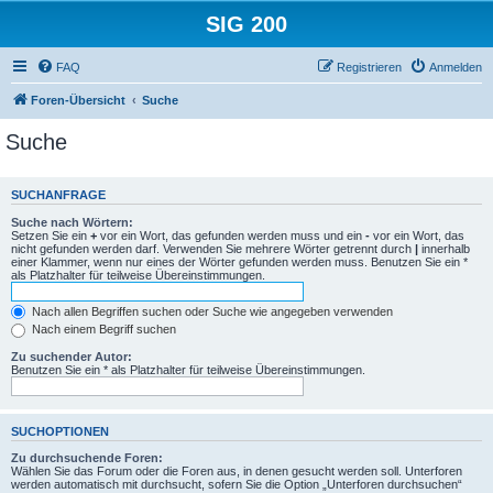
SIG 200
FAQ
Registrieren
Anmelden
Foren-Übersicht
Suche
Suche
SUCHANFRAGE
Suche nach Wörtern:
Setzen Sie ein
+
vor ein Wort, das gefunden werden muss und ein
-
vor ein Wort, das
nicht gefunden werden darf. Verwenden Sie mehrere Wörter getrennt durch
|
innerhalb
einer Klammer, wenn nur eines der Wörter gefunden werden muss. Benutzen Sie ein *
als Platzhalter für teilweise Übereinstimmungen.
Nach allen Begriffen suchen oder Suche wie angegeben verwenden
Nach einem Begriff suchen
Zu suchender Autor:
Benutzen Sie ein * als Platzhalter für teilweise Übereinstimmungen.
SUCHOPTIONEN
Zu durchsuchende Foren:
Wählen Sie das Forum oder die Foren aus, in denen gesucht werden soll. Unterforen
werden automatisch mit durchsucht, sofern Sie die Option „Unterforen durchsuchen“