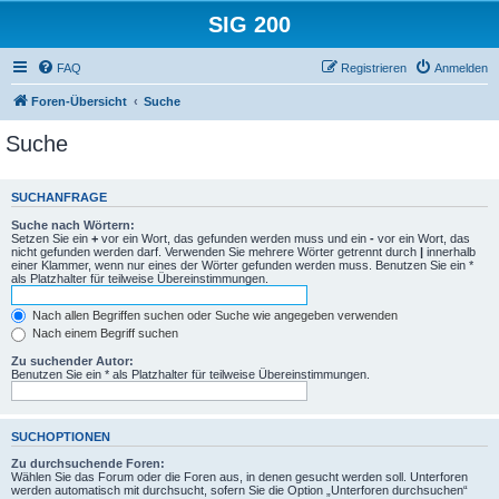
SIG 200
FAQ
Registrieren
Anmelden
Foren-Übersicht
Suche
Suche
SUCHANFRAGE
Suche nach Wörtern:
Setzen Sie ein
+
vor ein Wort, das gefunden werden muss und ein
-
vor ein Wort, das
nicht gefunden werden darf. Verwenden Sie mehrere Wörter getrennt durch
|
innerhalb
einer Klammer, wenn nur eines der Wörter gefunden werden muss. Benutzen Sie ein *
als Platzhalter für teilweise Übereinstimmungen.
Nach allen Begriffen suchen oder Suche wie angegeben verwenden
Nach einem Begriff suchen
Zu suchender Autor:
Benutzen Sie ein * als Platzhalter für teilweise Übereinstimmungen.
SUCHOPTIONEN
Zu durchsuchende Foren:
Wählen Sie das Forum oder die Foren aus, in denen gesucht werden soll. Unterforen
werden automatisch mit durchsucht, sofern Sie die Option „Unterforen durchsuchen“