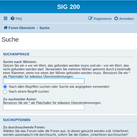
SIG 200
FAQ
Registrieren
Anmelden
Foren-Übersicht
Suche
Suche
SUCHANFRAGE
Suche nach Wörtern:
Setzen Sie ein
+
vor ein Wort, das gefunden werden muss und ein
-
vor ein Wort, das
nicht gefunden werden darf. Verwenden Sie mehrere Wörter getrennt durch
|
innerhalb
einer Klammer, wenn nur eines der Wörter gefunden werden muss. Benutzen Sie ein *
als Platzhalter für teilweise Übereinstimmungen.
Nach allen Begriffen suchen oder Suche wie angegeben verwenden
Nach einem Begriff suchen
Zu suchender Autor:
Benutzen Sie ein * als Platzhalter für teilweise Übereinstimmungen.
SUCHOPTIONEN
Zu durchsuchende Foren:
Wählen Sie das Forum oder die Foren aus, in denen gesucht werden soll. Unterforen
werden automatisch mit durchsucht, sofern Sie die Option „Unterforen durchsuchen“