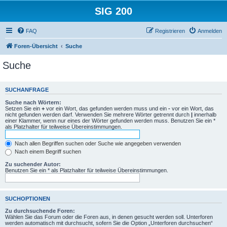
SIG 200
FAQ
Registrieren
Anmelden
Foren-Übersicht
Suche
Suche
SUCHANFRAGE
Suche nach Wörtern:
Setzen Sie ein
+
vor ein Wort, das gefunden werden muss und ein
-
vor ein Wort, das
nicht gefunden werden darf. Verwenden Sie mehrere Wörter getrennt durch
|
innerhalb
einer Klammer, wenn nur eines der Wörter gefunden werden muss. Benutzen Sie ein *
als Platzhalter für teilweise Übereinstimmungen.
Nach allen Begriffen suchen oder Suche wie angegeben verwenden
Nach einem Begriff suchen
Zu suchender Autor:
Benutzen Sie ein * als Platzhalter für teilweise Übereinstimmungen.
SUCHOPTIONEN
Zu durchsuchende Foren:
Wählen Sie das Forum oder die Foren aus, in denen gesucht werden soll. Unterforen
werden automatisch mit durchsucht, sofern Sie die Option „Unterforen durchsuchen“