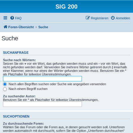
SIG 200
FAQ
Registrieren
Anmelden
Foren-Übersicht
Suche
Suche
SUCHANFRAGE
Suche nach Wörtern:
Setzen Sie ein
+
vor ein Wort, das gefunden werden muss und ein
-
vor ein Wort, das
nicht gefunden werden darf. Verwenden Sie mehrere Wörter getrennt durch
|
innerhalb
einer Klammer, wenn nur eines der Wörter gefunden werden muss. Benutzen Sie ein *
als Platzhalter für teilweise Übereinstimmungen.
Nach allen Begriffen suchen oder Suche wie angegeben verwenden
Nach einem Begriff suchen
Zu suchender Autor:
Benutzen Sie ein * als Platzhalter für teilweise Übereinstimmungen.
SUCHOPTIONEN
Zu durchsuchende Foren:
Wählen Sie das Forum oder die Foren aus, in denen gesucht werden soll. Unterforen
werden automatisch mit durchsucht, sofern Sie die Option „Unterforen durchsuchen“