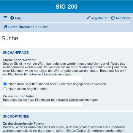
SIG 200
FAQ
Registrieren
Anmelden
Foren-Übersicht
Suche
Suche
SUCHANFRAGE
Suche nach Wörtern:
Setzen Sie ein
+
vor ein Wort, das gefunden werden muss und ein
-
vor ein Wort, das
nicht gefunden werden darf. Verwenden Sie mehrere Wörter getrennt durch
|
innerhalb
einer Klammer, wenn nur eines der Wörter gefunden werden muss. Benutzen Sie ein *
als Platzhalter für teilweise Übereinstimmungen.
Nach allen Begriffen suchen oder Suche wie angegeben verwenden
Nach einem Begriff suchen
Zu suchender Autor:
Benutzen Sie ein * als Platzhalter für teilweise Übereinstimmungen.
SUCHOPTIONEN
Zu durchsuchende Foren:
Wählen Sie das Forum oder die Foren aus, in denen gesucht werden soll. Unterforen
werden automatisch mit durchsucht, sofern Sie die Option „Unterforen durchsuchen“