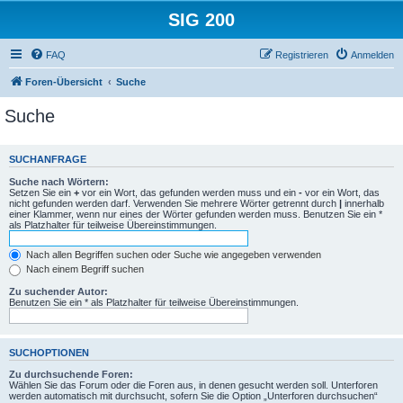
SIG 200
FAQ
Registrieren
Anmelden
Foren-Übersicht
Suche
Suche
SUCHANFRAGE
Suche nach Wörtern:
Setzen Sie ein
+
vor ein Wort, das gefunden werden muss und ein
-
vor ein Wort, das
nicht gefunden werden darf. Verwenden Sie mehrere Wörter getrennt durch
|
innerhalb
einer Klammer, wenn nur eines der Wörter gefunden werden muss. Benutzen Sie ein *
als Platzhalter für teilweise Übereinstimmungen.
Nach allen Begriffen suchen oder Suche wie angegeben verwenden
Nach einem Begriff suchen
Zu suchender Autor:
Benutzen Sie ein * als Platzhalter für teilweise Übereinstimmungen.
SUCHOPTIONEN
Zu durchsuchende Foren:
Wählen Sie das Forum oder die Foren aus, in denen gesucht werden soll. Unterforen
werden automatisch mit durchsucht, sofern Sie die Option „Unterforen durchsuchen“