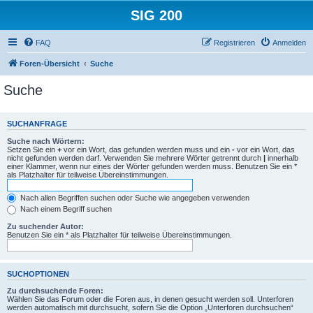
SIG 200
FAQ
Registrieren
Anmelden
Foren-Übersicht
Suche
Suche
SUCHANFRAGE
Suche nach Wörtern:
Setzen Sie ein
+
vor ein Wort, das gefunden werden muss und ein
-
vor ein Wort, das
nicht gefunden werden darf. Verwenden Sie mehrere Wörter getrennt durch
|
innerhalb
einer Klammer, wenn nur eines der Wörter gefunden werden muss. Benutzen Sie ein *
als Platzhalter für teilweise Übereinstimmungen.
Nach allen Begriffen suchen oder Suche wie angegeben verwenden
Nach einem Begriff suchen
Zu suchender Autor:
Benutzen Sie ein * als Platzhalter für teilweise Übereinstimmungen.
SUCHOPTIONEN
Zu durchsuchende Foren:
Wählen Sie das Forum oder die Foren aus, in denen gesucht werden soll. Unterforen
werden automatisch mit durchsucht, sofern Sie die Option „Unterforen durchsuchen“