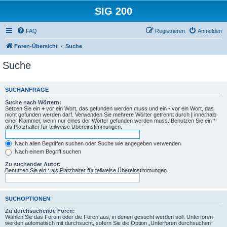
SIG 200
FAQ
Registrieren
Anmelden
Foren-Übersicht
Suche
Suche
SUCHANFRAGE
Suche nach Wörtern:
Setzen Sie ein
+
vor ein Wort, das gefunden werden muss und ein
-
vor ein Wort, das
nicht gefunden werden darf. Verwenden Sie mehrere Wörter getrennt durch
|
innerhalb
einer Klammer, wenn nur eines der Wörter gefunden werden muss. Benutzen Sie ein *
als Platzhalter für teilweise Übereinstimmungen.
Nach allen Begriffen suchen oder Suche wie angegeben verwenden
Nach einem Begriff suchen
Zu suchender Autor:
Benutzen Sie ein * als Platzhalter für teilweise Übereinstimmungen.
SUCHOPTIONEN
Zu durchsuchende Foren:
Wählen Sie das Forum oder die Foren aus, in denen gesucht werden soll. Unterforen
werden automatisch mit durchsucht, sofern Sie die Option „Unterforen durchsuchen“