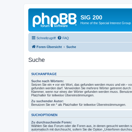
SIG 200
Home of the Special Interest Group
Schnellzugriff
FAQ
Foren-Übersicht
Suche
Suche
SUCHANFRAGE
Suche nach Wörtern:
Setzen Sie ein
+
vor ein Wort, das gefunden werden muss und ein
-
vor
gefunden werden darf. Verwenden Sie mehrere Wörter getrennt durch
Klammer, wenn nur eines der Wörter gefunden werden muss. Benutzen 
Platzhalter für teilweise Übereinstimmungen.
Zu suchender Autor:
Benutzen Sie ein * als Platzhalter für teilweise Übereinstimmungen.
SUCHOPTIONEN
Zu durchsuchende Foren:
Wählen Sie das Forum oder die Foren aus, in denen gesucht werden so
automatisch mit durchsucht, sofern Sie die Option „Unterforen durchs