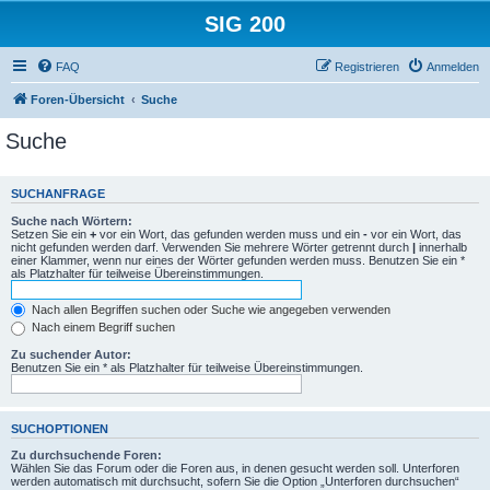
SIG 200
FAQ
Registrieren
Anmelden
Foren-Übersicht
Suche
Suche
SUCHANFRAGE
Suche nach Wörtern:
Setzen Sie ein
+
vor ein Wort, das gefunden werden muss und ein
-
vor ein Wort, das
nicht gefunden werden darf. Verwenden Sie mehrere Wörter getrennt durch
|
innerhalb
einer Klammer, wenn nur eines der Wörter gefunden werden muss. Benutzen Sie ein *
als Platzhalter für teilweise Übereinstimmungen.
Nach allen Begriffen suchen oder Suche wie angegeben verwenden
Nach einem Begriff suchen
Zu suchender Autor:
Benutzen Sie ein * als Platzhalter für teilweise Übereinstimmungen.
SUCHOPTIONEN
Zu durchsuchende Foren:
Wählen Sie das Forum oder die Foren aus, in denen gesucht werden soll. Unterforen
werden automatisch mit durchsucht, sofern Sie die Option „Unterforen durchsuchen“