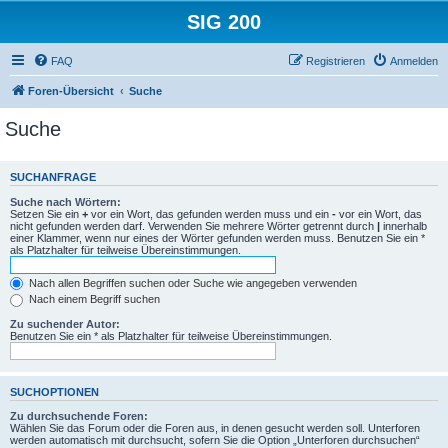
SIG 200
FAQ
Registrieren
Anmelden
Foren-Übersicht
Suche
Suche
SUCHANFRAGE
Suche nach Wörtern:
Setzen Sie ein
+
vor ein Wort, das gefunden werden muss und ein
-
vor ein Wort, das
nicht gefunden werden darf. Verwenden Sie mehrere Wörter getrennt durch
|
innerhalb
einer Klammer, wenn nur eines der Wörter gefunden werden muss. Benutzen Sie ein *
als Platzhalter für teilweise Übereinstimmungen.
Nach allen Begriffen suchen oder Suche wie angegeben verwenden
Nach einem Begriff suchen
Zu suchender Autor:
Benutzen Sie ein * als Platzhalter für teilweise Übereinstimmungen.
SUCHOPTIONEN
Zu durchsuchende Foren:
Wählen Sie das Forum oder die Foren aus, in denen gesucht werden soll. Unterforen
werden automatisch mit durchsucht, sofern Sie die Option „Unterforen durchsuchen“