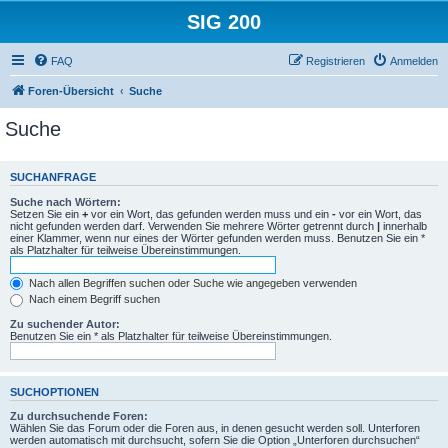
SIG 200
FAQ
Registrieren
Anmelden
Foren-Übersicht
Suche
Suche
SUCHANFRAGE
Suche nach Wörtern:
Setzen Sie ein
+
vor ein Wort, das gefunden werden muss und ein
-
vor ein Wort, das
nicht gefunden werden darf. Verwenden Sie mehrere Wörter getrennt durch
|
innerhalb
einer Klammer, wenn nur eines der Wörter gefunden werden muss. Benutzen Sie ein *
als Platzhalter für teilweise Übereinstimmungen.
Nach allen Begriffen suchen oder Suche wie angegeben verwenden
Nach einem Begriff suchen
Zu suchender Autor:
Benutzen Sie ein * als Platzhalter für teilweise Übereinstimmungen.
SUCHOPTIONEN
Zu durchsuchende Foren:
Wählen Sie das Forum oder die Foren aus, in denen gesucht werden soll. Unterforen
werden automatisch mit durchsucht, sofern Sie die Option „Unterforen durchsuchen“