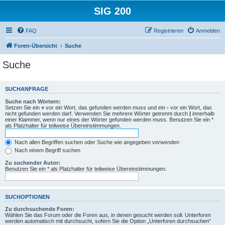
SIG 200
FAQ
Registrieren
Anmelden
Foren-Übersicht
Suche
Suche
SUCHANFRAGE
Suche nach Wörtern:
Setzen Sie ein
+
vor ein Wort, das gefunden werden muss und ein
-
vor ein Wort, das
nicht gefunden werden darf. Verwenden Sie mehrere Wörter getrennt durch
|
innerhalb
einer Klammer, wenn nur eines der Wörter gefunden werden muss. Benutzen Sie ein *
als Platzhalter für teilweise Übereinstimmungen.
Nach allen Begriffen suchen oder Suche wie angegeben verwenden
Nach einem Begriff suchen
Zu suchender Autor:
Benutzen Sie ein * als Platzhalter für teilweise Übereinstimmungen.
SUCHOPTIONEN
Zu durchsuchende Foren:
Wählen Sie das Forum oder die Foren aus, in denen gesucht werden soll. Unterforen
werden automatisch mit durchsucht, sofern Sie die Option „Unterforen durchsuchen“