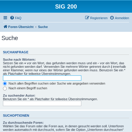
SIG 200
FAQ
Registrieren
Anmelden
Foren-Übersicht
Suche
Suche
SUCHANFRAGE
Suche nach Wörtern:
Setzen Sie ein
+
vor ein Wort, das gefunden werden muss und ein
-
vor ein Wort, das
nicht gefunden werden darf. Verwenden Sie mehrere Wörter getrennt durch
|
innerhalb
einer Klammer, wenn nur eines der Wörter gefunden werden muss. Benutzen Sie ein *
als Platzhalter für teilweise Übereinstimmungen.
Nach allen Begriffen suchen oder Suche wie angegeben verwenden
Nach einem Begriff suchen
Zu suchender Autor:
Benutzen Sie ein * als Platzhalter für teilweise Übereinstimmungen.
SUCHOPTIONEN
Zu durchsuchende Foren:
Wählen Sie das Forum oder die Foren aus, in denen gesucht werden soll. Unterforen
werden automatisch mit durchsucht, sofern Sie die Option „Unterforen durchsuchen“