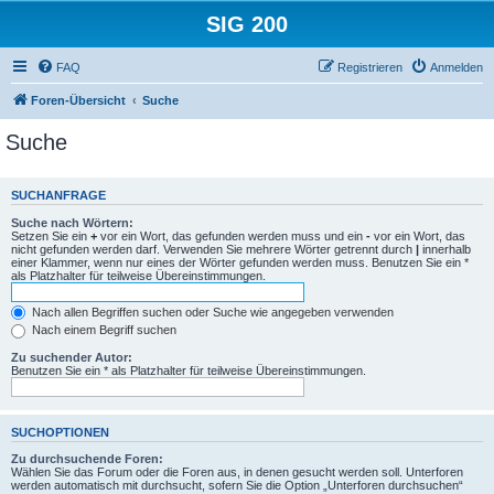
SIG 200
FAQ
Registrieren
Anmelden
Foren-Übersicht
Suche
Suche
SUCHANFRAGE
Suche nach Wörtern:
Setzen Sie ein
+
vor ein Wort, das gefunden werden muss und ein
-
vor ein Wort, das
nicht gefunden werden darf. Verwenden Sie mehrere Wörter getrennt durch
|
innerhalb
einer Klammer, wenn nur eines der Wörter gefunden werden muss. Benutzen Sie ein *
als Platzhalter für teilweise Übereinstimmungen.
Nach allen Begriffen suchen oder Suche wie angegeben verwenden
Nach einem Begriff suchen
Zu suchender Autor:
Benutzen Sie ein * als Platzhalter für teilweise Übereinstimmungen.
SUCHOPTIONEN
Zu durchsuchende Foren:
Wählen Sie das Forum oder die Foren aus, in denen gesucht werden soll. Unterforen
werden automatisch mit durchsucht, sofern Sie die Option „Unterforen durchsuchen“