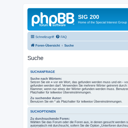
SIG 200
Home of the Special Interest Group
Schnellzugriff
FAQ
Foren-Übersicht
Suche
Suche
SUCHANFRAGE
Suche nach Wörtern:
Setzen Sie ein
+
vor ein Wort, das gefunden werden muss und ein
-
vor
gefunden werden darf. Verwenden Sie mehrere Wörter getrennt durch
Klammer, wenn nur eines der Wörter gefunden werden muss. Benutzen 
Platzhalter für teilweise Übereinstimmungen.
Zu suchender Autor:
Benutzen Sie ein * als Platzhalter für teilweise Übereinstimmungen.
SUCHOPTIONEN
Zu durchsuchende Foren:
Wählen Sie das Forum oder die Foren aus, in denen gesucht werden so
automatisch mit durchsucht, sofern Sie die Option „Unterforen durchs