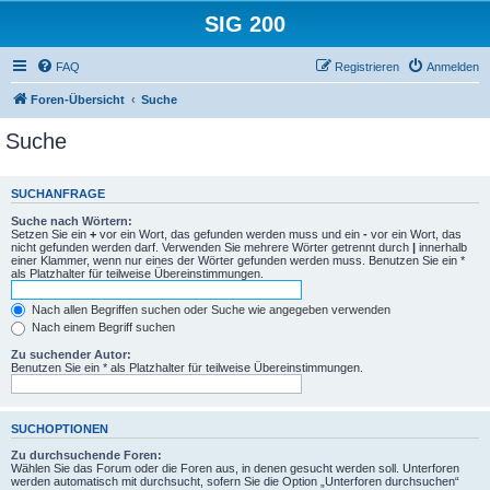
SIG 200
FAQ
Registrieren
Anmelden
Foren-Übersicht
Suche
Suche
SUCHANFRAGE
Suche nach Wörtern:
Setzen Sie ein
+
vor ein Wort, das gefunden werden muss und ein
-
vor ein Wort, das
nicht gefunden werden darf. Verwenden Sie mehrere Wörter getrennt durch
|
innerhalb
einer Klammer, wenn nur eines der Wörter gefunden werden muss. Benutzen Sie ein *
als Platzhalter für teilweise Übereinstimmungen.
Nach allen Begriffen suchen oder Suche wie angegeben verwenden
Nach einem Begriff suchen
Zu suchender Autor:
Benutzen Sie ein * als Platzhalter für teilweise Übereinstimmungen.
SUCHOPTIONEN
Zu durchsuchende Foren:
Wählen Sie das Forum oder die Foren aus, in denen gesucht werden soll. Unterforen
werden automatisch mit durchsucht, sofern Sie die Option „Unterforen durchsuchen“