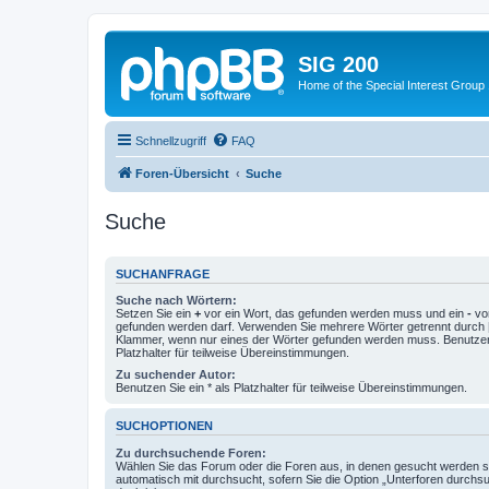
SIG 200
Home of the Special Interest Group
Schnellzugriff
FAQ
Foren-Übersicht
Suche
Suche
SUCHANFRAGE
Suche nach Wörtern:
Setzen Sie ein
+
vor ein Wort, das gefunden werden muss und ein
-
vor
gefunden werden darf. Verwenden Sie mehrere Wörter getrennt durch
Klammer, wenn nur eines der Wörter gefunden werden muss. Benutzen 
Platzhalter für teilweise Übereinstimmungen.
Zu suchender Autor:
Benutzen Sie ein * als Platzhalter für teilweise Übereinstimmungen.
SUCHOPTIONEN
Zu durchsuchende Foren:
Wählen Sie das Forum oder die Foren aus, in denen gesucht werden so
automatisch mit durchsucht, sofern Sie die Option „Unterforen durchs